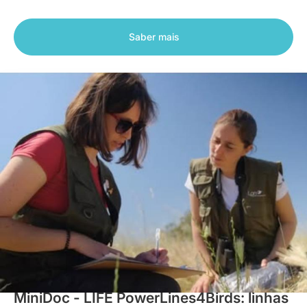
Saber mais
Vídeos
MiniDoc - LIFE PowerLines4Birds: linhas