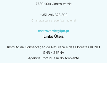
7780-909 Castro Verde
+351 286 328 309
Chamada para a rede fixa nacional
castroverde@lpn.pt
Links Úteis
Instituto da Conservação da Natureza e das Florestas (ICNF)
GNR - SEPNA
Agência Portuguesa do Ambiente
ver mais
Beneficiário coordenador
Beneficiários associados