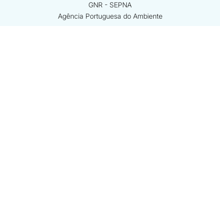
GNR - SEPNA
Agência Portuguesa do Ambiente
ver mais
Beneficiário coordenador
Beneficiários associados
Financiamento