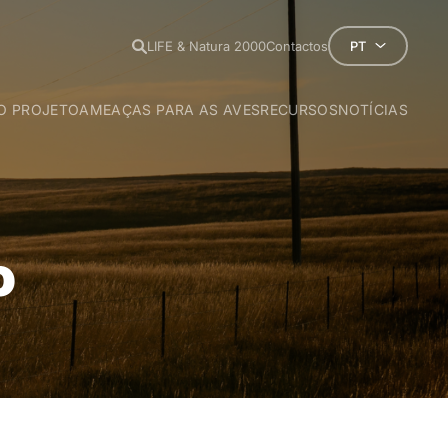
LIFE & Natura 2000
Contactos
PT
O PROJETO
AMEAÇAS PARA AS AVES
RECURSOS
NOTÍCIAS
preto -
Aegypius monachus
Aves e as Linhas Elétricas
Eletrocussã
do-Egipto -
tugal
Neophron percnopterus
Colisão
perial-ibérica -
anha
Aquila adalberti
a -
ipa LPN
Otis tarda
o
ipa QUERCUS
Tetrax tetrax
nhão-caçador -
ipa SPEA
Circus pygargus
 -
ipa SEO/BIRDLIFE
Coracias garrulus
ipa E-REDES