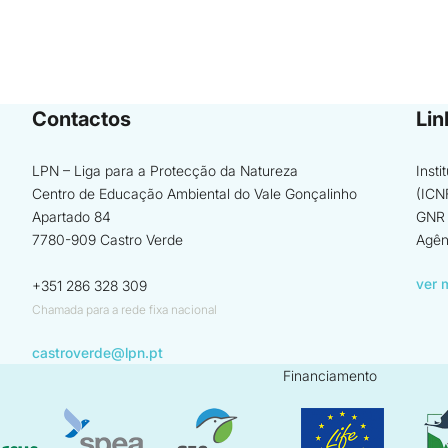
Contactos
Lin
LPN – Liga para a Protecção da Natureza
Inst
Centro de Educação Ambiental do Vale Gonçalinho
(ICN
Apartado 84
GNR 
7780-909 Castro Verde
Agên
ver 
+351 286 328 309
Chamada para a rede fixa nacional
castroverde@lpn.pt
Financiamento