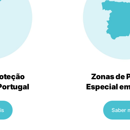
roteção
Zonas de 
Portugal
Especial e
is
Saber 