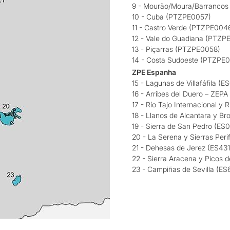
9 - Mourão/Moura/Barranco
10 - Cuba (PTZPE0057)
11 - Castro Verde (PTZPE004
12 - Vale do Guadiana (PTZP
13 - Piçarras (PTZPE0058)
14 - Costa Sudoeste (PTZPE0
ZPE Espanha
15 - Lagunas de Villafáfila 
16 - Arribes del Duero – ZEP
17 - Río Tajo Internacional y
18 - Llanos de Alcantara y B
19 - Sierra de San Pedro (E
20 - La Serena y Sierras Per
21 - Dehesas de Jerez (ES43
22 - Sierra Aracena y Picos
23 - Campiñas de Sevilla (ES