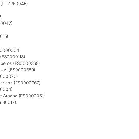
s (PTZPE0045)
6)
E0047)
015)
(ES0000004)
A (ES0000118)
 Riberos (ES0000368)
rozas (ES0000369)
S0000070)
iféricas (ES0000367)
10004)
 de Aroche (ES0000051)
6180017).