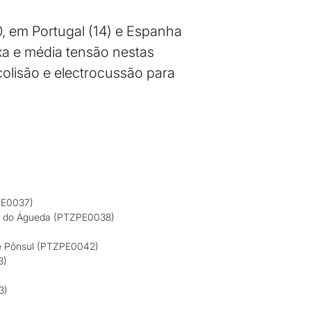
, em Portugal (14) e Espanha
xa e média tensão nestas
colisão e electrocussão para
PE0037)
ale do Águeda (PTZPE0038)
s e Pônsul (PTZPE0042)
3)
3)