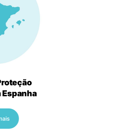
Proteção
m Espanha
mais