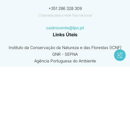
+351 286 328 309
Chamada para a rede fixa nacional
castroverde@lpn.pt
Links Úteis
Instituto da Conservação da Natureza e das Florestas (ICNF)
GNR - SEPNA
Agência Portuguesa do Ambiente
ver mais
Beneficiário coordenador
Beneficiários associados