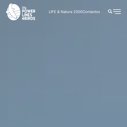
LIFE PowerLines4Birds | Conservación de Aves Amenazadas
LIFE & Natura 2000
Contactos