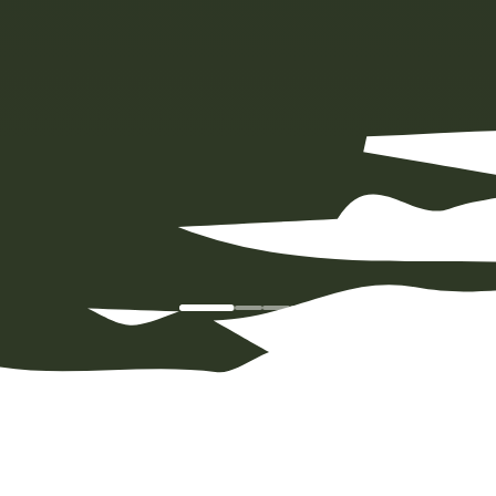
El proyecto LIFE
PowerLines4Birds pretende